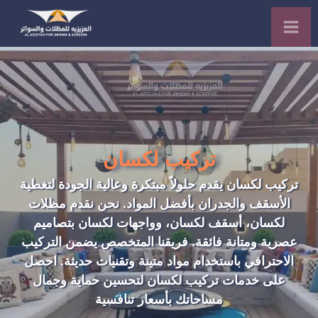
تركيب لكسان
تركيب لكسان يقدم حلولاً مبتكرة وعالية الجودة لتغطية
الأسقف والجدران
بأفضل
المواد. نحن نقدم
مظلات
لكسان، أسقف لكسان، وواجهات لكسان بتصاميم
عصرية ومتانة فائقة. فريقنا المتخصص يضمن التركيب
الاحترافي باستخدام مواد متينة
وتقنيات
حديثة. احصل
على خدمات
تركيب
لكسان لتحسين حماية وجمال
مساحاتك بأسعار تنافسية