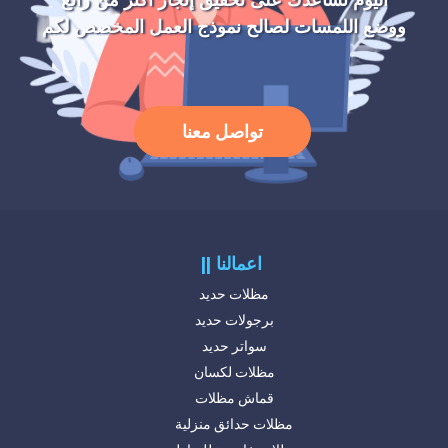
اليوم نساعدك على تحقيق إنجاز اكثر من رائع
ووضع اللمسات لصالح نموذج العمل المخصص لكم
تواصل معنا
|| اعمالنا
مظلات حديد
برجولات حديد
سواتر حديد
مظلات لكسان
قماش مظلات
مظلات حدائق منزلية