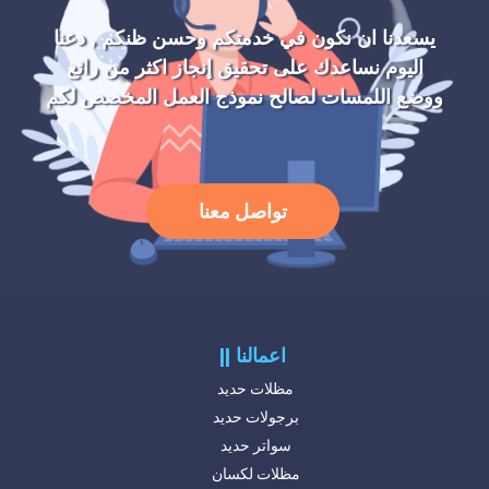
يسعدنا ان نكون في خدمتكم وحسن ظنكم , دعنا
اليوم نساعدك على تحقيق إنجاز اكثر من رائع
ووضع اللمسات لصالح نموذج العمل المخصص لكم
تواصل معنا
|| اعمالنا
مظلات حديد
برجولات حديد
سواتر حديد
مظلات لكسان