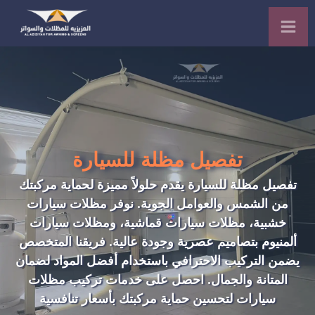
تفصيل مظلة للسيارة
تفصيل مظلة للسيارة
يقدم
حلولاً مميزة لحماية مركبتك
من الشمس والعوامل الجوية.
نوفر
مظلات سيارات
خشبية، مظلات سيارات
قماشية
، ومظلات سيارات
ألمنيوم بتصاميم عصرية
وجودة
عالية. فريقنا المتخصص
يضمن التركيب الاحترافي باستخدام أفضل المواد لضمان
المتانة والجمال. احصل على
خدمات
تركيب مظلات
سيارات لتحسين حماية مركبتك بأسعار تنافسية