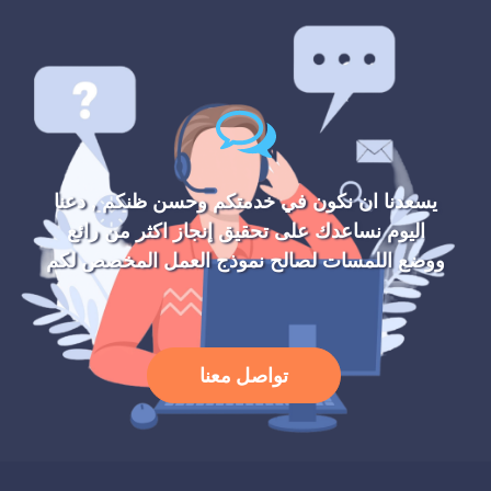
يسعدنا ان نكون في خدمتكم وحسن ظنكم , دعنا
اليوم نساعدك على تحقيق إنجاز اكثر من رائع
ووضع اللمسات لصالح نموذج العمل المخصص لكم
تواصل معنا