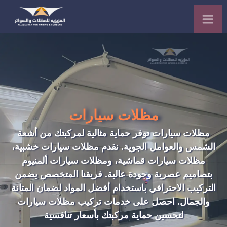
مظلات سيارات
مظلات سيارات توفر
حماية
مثالية لمركبتك من أشعة
الشمس والعوامل
الجوية
. نقدم مظلات سيارات خشبية،
مظلات سيارات قماشية، ومظلات سيارات ألمنيوم
بتصاميم عصرية وجودة عالية. فريقنا المتخصص يضمن
التركيب الاحترافي باستخدام أفضل المواد لضمان المتانة
والجمال. احصل
على
خدمات
تركيب مظلات سيارات
لتحسين حماية مركبتك بأسعار تنافسية