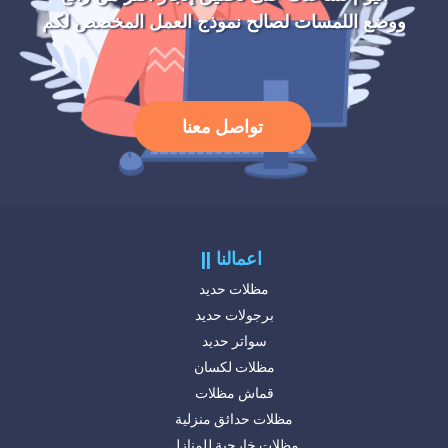
ووضع اللمسات لصالح نموذج العمل المخصص لكم
تواصل معنا
|| اعمالنا
مظلات حديد
برجولات حديد
سواتر حديد
مظلات لكسان
قماش مظلات
مظلات حدائق منزلية
مظلات خارجية للمنازل