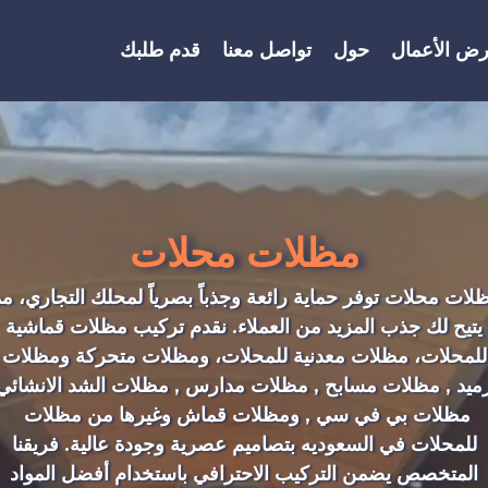
ض الأعمال
حول
تواصل معنا
قدم طلبك
الأعمال 3
الأعمال 2
الأعمال 1
مظلات محلات
لات محلات توفر حماية رائعة وجذباً بصرياً لمحلك
التجاري
، مم
يتيح لك جذب المزيد من
العملاء
. نقدم تركيب مظلات قماشية
للمحلات، مظلات معدنية للمحلات، ومظلات متحركة ومظلات
ميد , مظلات مسابح , مظلات مدارس , مظلات الشد الانشائي 
مظلات بي في سي , ومظلات قماش وغيرها من مظلات
للمحلات في السعوديه بتصاميم عصرية وجودة عالية. فريقنا
المتخصص يضمن التركيب الاحترافي باستخدام أفضل المواد