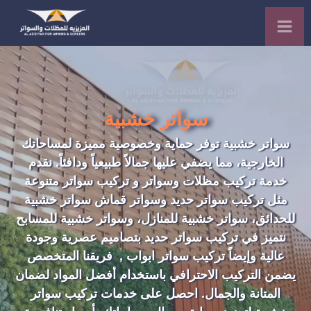
سواتر خشبية
سواتر خشبية توفر حماية وخصوصية
مميزة
لمساحاتك
الخارجية، مما
يضفي
عليها جمالاً طبيعياً ودافئاً. نقدم
خدمة تركيب
مظلات وسواتر
و
تركيب سواتر
متنوعة
مثل تركيب
سواتر حديد
و
سواتر قماش
سواتر خشبية
للحدائق، سواتر خشبية للمنازل، وسواتر خشبية للمسابح
نتميز في
تركيب سواتر حديد
بتصاميم عصرية وجودة
عالية وإيضاً
تركيب سواتر ابواب
, فريقنا المتخصص
يضمن التركيب الاحترافي باستخدام أفضل المواد لضمان
المتانة والجمال. احصل على خدمات تركيب سواتر